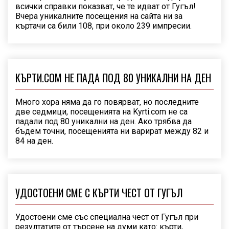
всички справки показват, че те идват от Гугъл!
Вчера уникалните посещения на сайта ни за
къртачи са били 108, при около 239 импресии.
КЪРТИ.COM НЕ ПАДА ПОД 80 УНИКАЛНИ НА ДЕН
Много хора няма да го повярват, но последните
две седмици, посещенията на Kyrti.com не са
падали под 80 уникални на ден. Ако трябва да
бъдем точни, посещенията ни варират между 82 и
84 на ден.
УДОСТОЕНИ СМЕ С КЪРТИ ЧЕСТ ОТ ГУГЪЛ
Удостоени сме със специална чест от Гугъл при
резултатите от търсене на думи като: кърти,