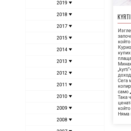
2019
2018
KYRT
2017
Изгле
започ
2015
който 
Курио
2014
купих
плаща
2013
Минах
„kyrti
2012
доход
Сега 
2011
копира
само
2010
Така 
ценат
2009
който
Няма 
2008