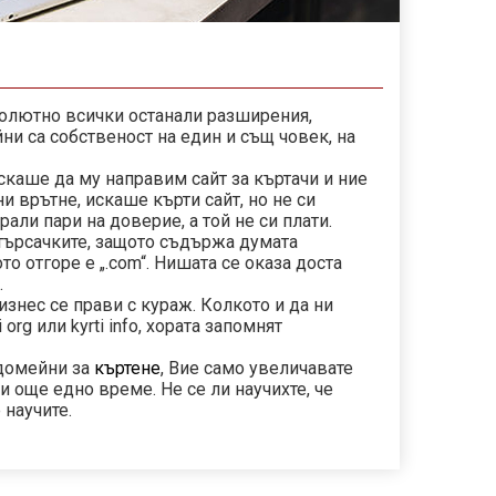
солютно всички останали разширения,
йни са собственост на един и същ човек, на
скаше да му направим сайт за къртачи и ние
и врътне, искаше кърти сайт, но не си
ли пари на доверие, а той не си плати.
 търсачките, защото съдържа думата
ото отгоре е „.com“. Нишата се оказа доста
.
изнес се прави с кураж. Колкото и да ни
 org или kyrti info, хората запомнят
 домейни за
къртене
, Вие само увеличавате
и още едно време. Не се ли научихте, че
 научите.