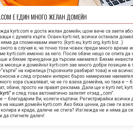
I.COM Е ЕДИН МНОГО ЖЕЛАН ДОМЕЙН
жда kyrti.com е доста желан домейн, щом вече са заети аб
ващи с думата кърти. Освен kyrti net, всички останали доме
няма да споменавам името. (kyrti eu, kyrti org, kyrti biz…)
зното в случая е, че точно този човек преди много време и
ме kyrti.com именно за него. После обаче нещо се опита да н
ше и бяхме принудени да търсим наемател. Бяхме инвестира
а месеци и домейнът kyrti.com зае много добри позиции в
“=“кърти“ на кирилица (търсачките разбират това) и на всичк
оносна и след огромен интерес бързо намерихме наемател
много хора съжаляват, че не го взеха домейна, но така е – б
т, обаче, просто ни правят реклама. Дали ще е kyrti net, kyrti
„kyrti“
и след това автоматично залепят отзад „.com“.
че – благодарим Ви, колеги къртачи. Регистрирайки всички
а на нашия домейн kyrti.com. Ако бяха ценни, да сме ги взел
 копира и краде, далече не стига? Изглежда не и няма да се
и да стигнете далеч!