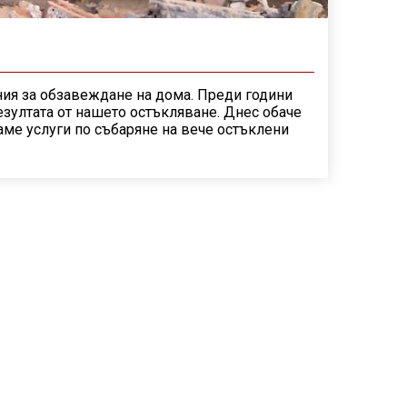
ния за обзавеждане на дома. Преди години
зултата от нашето остъкляване. Днес обаче
аме услуги по събаряне на вече остъклени