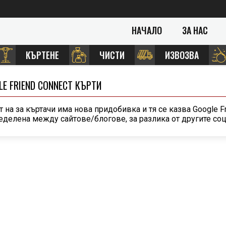
НАЧАЛО
ЗА НАС
КЪРТЕНЕ
ЧИСТИ
ИЗВОЗВА
E FRIEND CONNECT КЪРТИ
т на за къртачи има нова придобивка и тя се казва Google Fr
еделена между сайтове/блогове, за разлика от другите соц