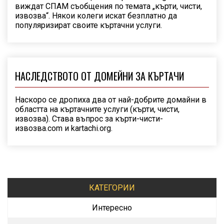
виждат СПАМ съобщения по темата „кърти, чисти,
извозва“. Някои колеги искат безплатно да
популяризират своите къртачни услуги.
НАСЛЕДСТВОТО ОТ ДОМЕЙНИ ЗА КЪРТАЧИ
Наскоро се дропиха два от най-добрите домайни в
областта на къртачните услуги (кърти, чисти,
извозва). Става въпрос за кърти-чисти-
извозва.com и kartachi.org.
КАТЕГОРИИ
Интересно