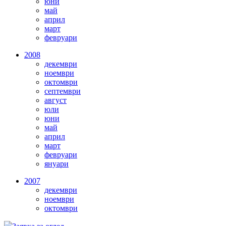
юни
май
април
март
февруари
2008
декември
ноември
октомври
септември
август
юли
юни
май
април
март
февруари
януари
2007
декември
ноември
октомври