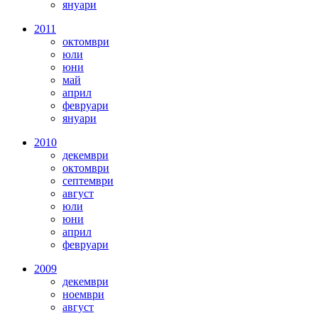
януари
2011
октомври
юли
юни
май
април
февруари
януари
2010
декември
октомври
септември
август
юли
юни
април
февруари
2009
декември
ноември
август