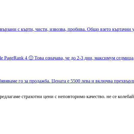
вързани с кърти, чисти, извозва, пробива. Общо взето къртачни 
e PageRank 4 🙂 Това означава, че до 2-3 дни, максимум седмица
бявяваме го за продажба. Цената е 5500 лева и включва прехвърл
едлагаме страхотни цени с неповторимо качество. не се колебайте