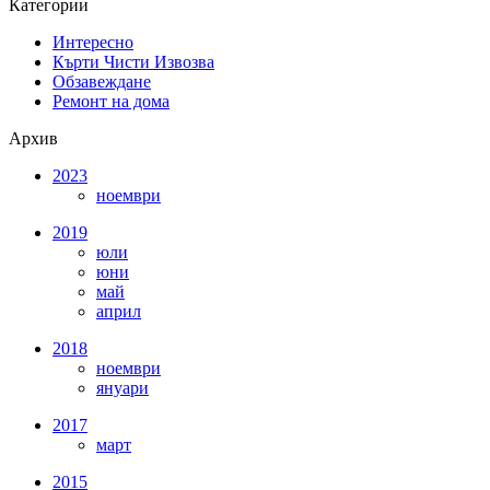
Категории
Интересно
Кърти Чисти Извозва
Обзавеждане
Ремонт на дома
Архив
2023
ноември
2019
юли
юни
май
април
2018
ноември
януари
2017
март
2015