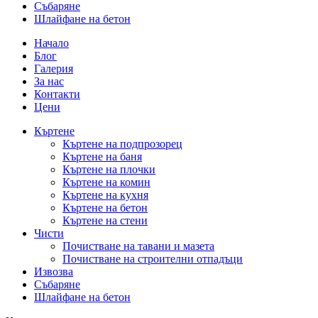
Събаряне
Шлайфане на бетон
Начало
Блог
Галерия
За нас
Контакти
Цени
Къртене
Къртене на подпрозорец
Къртене на баня
Къртене на плочки
Къртене на комин
Къртене на кухня
Къртене на бетон
Къртене на стени
Чисти
Почистване на тавани и мазета
Почистване на строителни отпадъци
Извозва
Събаряне
Шлайфане на бетон