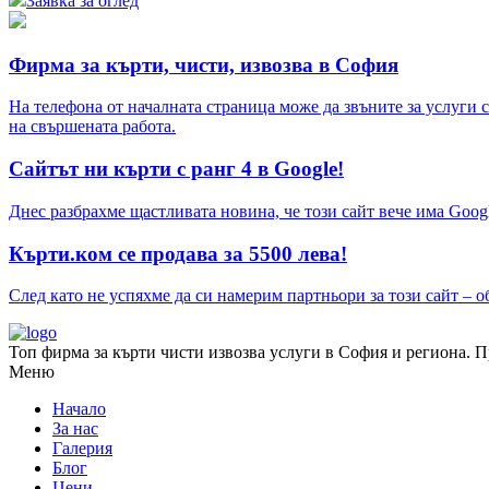
Заявка за оглед
Фирма за кърти, чисти, извозва в София
На телефона от началната страница може да звъните за услуги с
на свършената работа.
Сайтът ни кърти с ранг 4 в Google!
Днес разбрахме щастливата новина, че този сайт вече има Googl
Кърти.ком се продава за 5500 лева!
След като не успяхме да си намерим партньори за този сайт – о
Топ фирма за кърти чисти извозва услуги в София и региона. Пр
Меню
Начало
За нас
Галерия
Блог
Цени