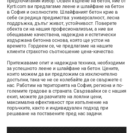
предпочитания избор. Освен къртене на бетон, ние от
Kyrti.com ви предлагаме леене и шлайфане на бетон
в София и околностите. Шлайфаният бетон крие в
себе си редица предимства: универсалност, лесна
поддръжка, дълъг живот, устойчивост. Поверете
обекта си на нашия професионализъм, а ние ви
обещаваме качествена, надеждна и естетически
издържана бетонна основа, която ще устои на
времето. Гордеем се, че предлагаме на нашите
клиенти страхотно съотношение цена-качество.
Притежаваме опит и надеждна техника, необходими
за успешното леене и шлайфане на бетон. Цените,
които можем да ви предложим са изключително
достъпни, така че не се колебайте да се свържете с
нас. Работим на територията на София, региона и по-
големите градове в страната. Свързвайки се с нашия
екип, можете да разчитате на лоялни цени,
максимална ефективност при изпълнение на
поръчките, както и индивидуален подход при
решаване на поставените пред нас задачи.