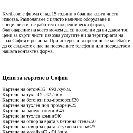
Kyrti.com е фирма с над 15 години в бранша кърти чисти
извозва. Разполагаме с цялото налично оборудване и
специалисти, не работим с посреднически фирми,
благодарение на което можем да си позволим да ви дадем топ
цени за кърти чисти извозва услугите ни за територията на
град София и региона. При интерес и въпроси не се колебайте
да се свържете с нас на посочените телефони или посредством
нашата контактна форма.
Цени за
къртене
в София
Къртене на бетон
€35 - €90 /куб.м.
Къртене на тухла
€5 - €7 /кв.м.
Къртене на бетонен под-прозорец
€30
Къртене на тухлен под-прозорец
€25
Къртене на панелен комин
€45
Къртене на тухлен комин
€40
Къртене на отвор за врата в бетонна стена
€50
Къртене на отвор за врата в тухлена стена
€25
Къртене на мозайка
€2 - €4 /кв.м