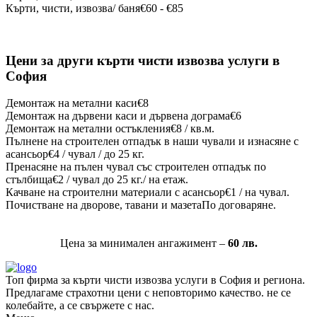
Кърти, чисти, извозва/ баня
€60 - €85
Цени за
други кърти чисти извозва услуги
в
София
Демонтаж на метални каси
€8
Демонтаж на дървени каси и дървена дограма
€6
Демонтаж на метални остъкления
€8 / кв.м.
Пълнене на строителен отпадък в наши чували и изнасяне с
асансьор
€4 / чувал / до 25 кг.
Пренасяне на пълен чувал със строителен отпадък по
стълбища
€2 / чувал до 25 кг./ на етаж.
Качване на строителни материали с асансьор
€1 / на чувал.
Почистване на дворове, тавани и мазета
По договаряне.
Цена за минимален ангажимент –
60 лв.
Топ фирма за кърти чисти извозва услуги в София и региона.
Предлагаме страхотни цени с неповторимо качество. не се
колебайте, а се свържете с нас.