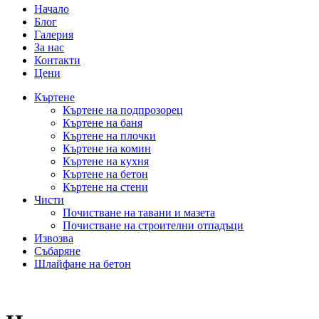
Начало
Блог
Галерия
За нас
Контакти
Цени
Къртене
Къртене на подпрозорец
Къртене на баня
Къртене на плочки
Къртене на комин
Къртене на кухня
Къртене на бетон
Къртене на стени
Чисти
Почистване на тавани и мазета
Почистване на строителни отпадъци
Извозва
Събаряне
Шлайфане на бетон