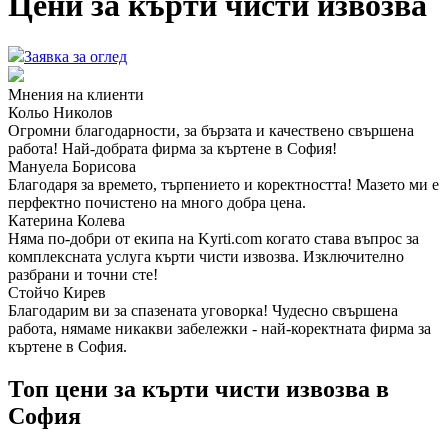
Цени за
кърти чисти извозва
Заявка за оглед
Мнения на клиенти
Кольо Николов
Огромни благодарности, за бързата и качествено свършена
работа! Най-добрата фирма за къртене в София!
Мануела Борисова
Благодаря за времето, търпението и коректността! Мазето ми е
перфектно почистено на много добра цена.
Катерина Колева
Няма по-добри от екипа на Kyrti.com когато става въпрос за
комплексната услуга кърти чисти извозва. Изключително
разбрани и точни сте!
Стойчо Кирев
Благодарим ви за спазената уговорка! Чудесно свършена
работа, нямаме никакви забележки - най-коректната фирма за
къртене в София.
Топ цени за кърти чисти извозва в
София