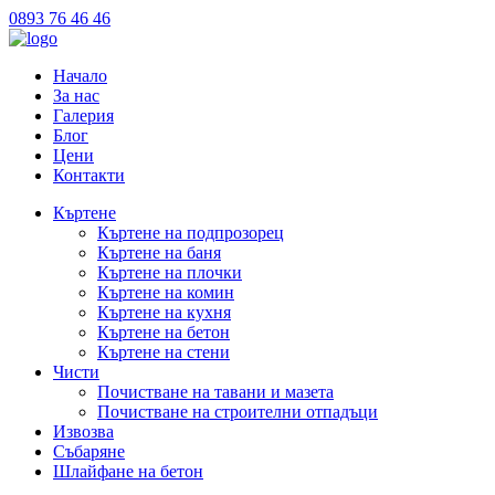
0893 76 46 46
Начало
За нас
Галерия
Блог
Цени
Контакти
Къртене
Къртене на подпрозорец
Къртене на баня
Къртене на плочки
Къртене на комин
Къртене на кухня
Къртене на бетон
Къртене на стени
Чисти
Почистване на тавани и мазета
Почистване на строителни отпадъци
Извозва
Събаряне
Шлайфане на бетон