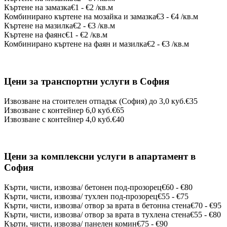
Къртене на замазка
€1 - €2 /кв.м
Комбинирано къртене на мозайка и замазка
€3 - €4 /кв.м
Къртене на мазилка
€2 - €3 /кв.м
Къртене на фаянс
€1 - €2 /кв.м
Комбинирано къртене на фаян и мазилка
€2 - €3 /кв.м
Цени за
транспортни услуги
в София
Извозване на стоителен отпадък (София) до 3,0 куб.
€35
Извозване с контейнер 6,0 куб.
€65
Извозване с контейнер 4,0 куб.
€40
Цени за комплексни услуги в
апартамент
в
София
Кърти, чисти, извозва/ бетонен под-прозорец
€60 - €80
Кърти, чисти, извозва/ тухлен под-прозорец
€55 - €75
Кърти, чисти, извозва/ отвор за врата в бетонна стена
€70 - €95
Кърти, чисти, извозва/ отвор за врата в тухлена стена
€55 - €80
Кърти, чисти, извозва/ панелен комин
€75 - €90