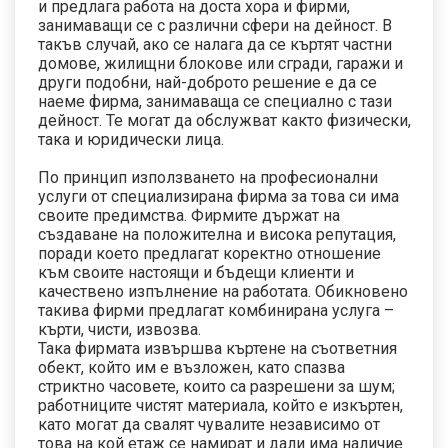
и предлага работа на доста хора и фирми,
занимаващи се с различни сфери на дейност. В
такъв случай, ако се налага да се къртят частни
домове, жилищни блокове или сгради, гаражи и
други подобни, най-доброто решение е да се
наеме фирма, занимаваща се специално с тази
дейност. Те могат да обслужват както физически,
така и юридически лица.
По принцип използването на професионални
услуги от специализирана фирма за това си има
своите предимства. Фирмите държат на
създаване на положителна и висока репутация,
поради което предлагат коректно отношение
към своите настоящи и бъдещи клиенти и
качествено изпълнение на работата. Обикновено
такива фирми предлагат комбинирана услуга –
кърти, чисти, извозва.
Така фирмата извършва къртене на съответния
обект, който им е възложен, като спазва
стриктно часовете, които са разрешени за шум;
работниците чистят материала, който е изкъртен,
като могат да свалят чувалите независимо от
това на кой етаж се намират и дали има наличие