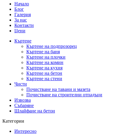
Начало
Блог
Галерия
За нас
Контакти
Цени
Къртене
Къртене на подпрозорец
Къртене на баня
Къртене на плочки
Къртене на комин
Къртене на кухня
Къртене на бетон
Къртене на стени
Чисти
Почистване на тавани и мазета
Почистване на строителни отпадъци
Извозва
Събаряне
Шлайфане на бетон
Категории
Интересно