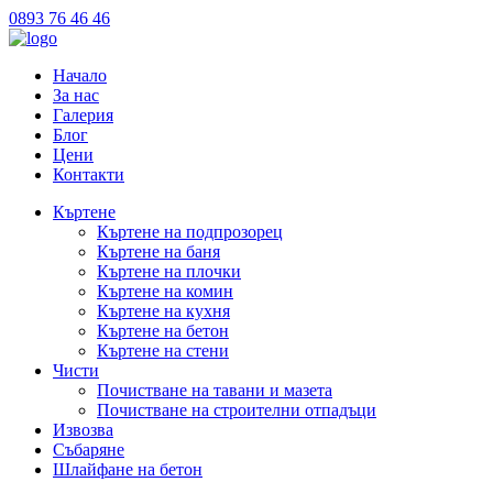
0893 76 46 46
Начало
За нас
Галерия
Блог
Цени
Контакти
Къртене
Къртене на подпрозорец
Къртене на баня
Къртене на плочки
Къртене на комин
Къртене на кухня
Къртене на бетон
Къртене на стени
Чисти
Почистване на тавани и мазета
Почистване на строителни отпадъци
Извозва
Събаряне
Шлайфане на бетон