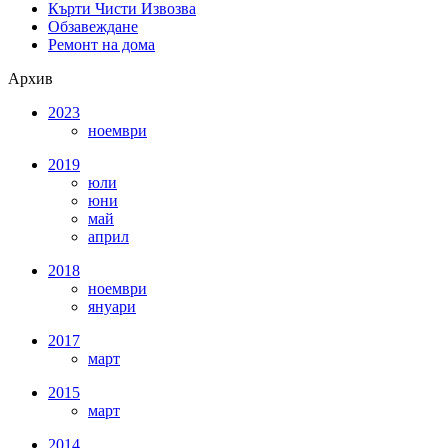
Кърти Чисти Извозва
Обзавеждане
Ремонт на дома
Архив
2023
ноември
2019
юли
юни
май
април
2018
ноември
януари
2017
март
2015
март
2014