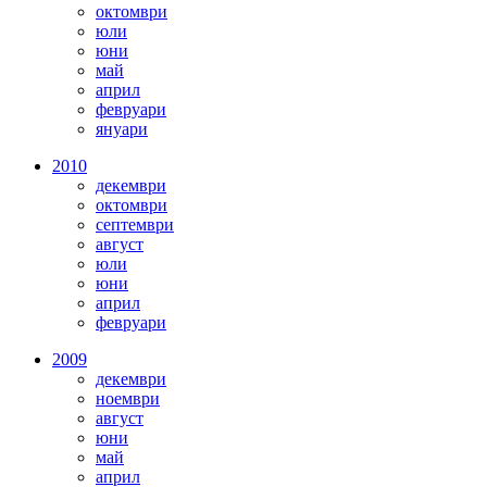
октомври
юли
юни
май
април
февруари
януари
2010
декември
октомври
септември
август
юли
юни
април
февруари
2009
декември
ноември
август
юни
май
април