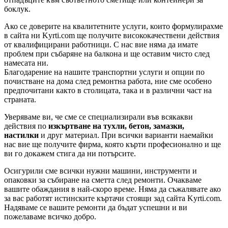
боклук.
Ако се доверите на квалитетните услуги, които формулирахме
в сайта ни Kyrti.com ще получите висококачествени действия
от квалифицирани работници. С нас вие няма да имате
проблем при събаряне на балкона и ще оставим чисто след
намесата ни.
Благодарение на нашите транспортни услуги и опции по
почистване на дома след ремонтна работа, ние сме особено
предпочитани както в столицата, така и в различни част на
страната.
Уверяваме ви, че сме се специализирали във всякакви
действия по
изкъртване на тухли, бетон, замазки,
настилки
и друг материал. При всички варианти наемайки
нас вие ще получите фирма, която кърти професионално и ще
ви го докажем стига да ни потърсите.
Осигурили сме всички нужни машини, инструменти и
опаковки за събиране на сметта след ремонти. Очакваме
вашите обаждания в най-скоро време. Няма да съжалявате ако
за вас работят истинските къртачи стоящи зад сайта Kyrti.com.
Надяваме се вашите ремонти да бъдат успешни и ви
пожелаваме всичко добро.