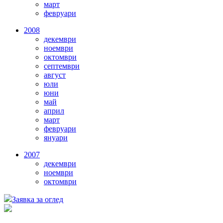
март
февруари
2008
декември
ноември
октомври
септември
август
юли
юни
май
април
март
февруари
януари
2007
декември
ноември
октомври
Заявка за оглед