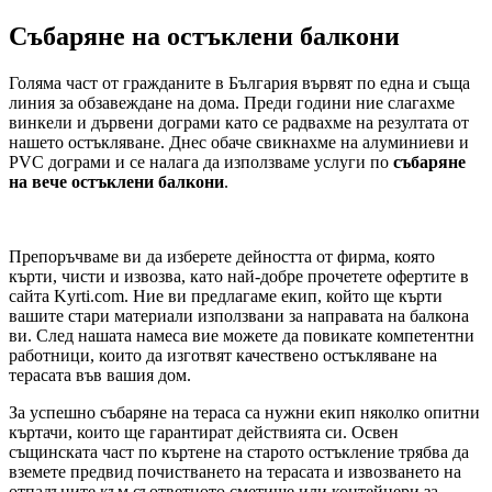
Събаряне на остъклени балкони
Голяма част от гражданите в България вървят по една и съща
линия за обзавеждане на дома. Преди години ние слагахме
винкели и дървени дограми като се радвахме на резултата от
нашето остъкляване. Днес обаче свикнахме на алуминиеви и
PVC дограми и се налага да използваме услуги по
събаряне
на вече остъклени балкони
.
Препоръчваме ви да изберете дейността от фирма, която
кърти, чисти и извозва, като най-добре прочетете офертите в
сайта Kyrti.com. Ние ви предлагаме екип, който ще кърти
вашите стари материали използвани за направата на балкона
ви. След нашата намеса вие можете да повикате компетентни
работници, които да изготвят качествено остъкляване на
терасата във вашия дом.
За успешно събаряне на тераса са нужни екип няколко опитни
къртачи, които ще гарантират действията си. Освен
същинската част по къртене на старото остъкление трябва да
вземете предвид почистването на терасата и извозването на
отпадъците към съответното сметище или контейнери за