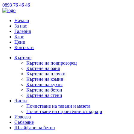
0893 76 46 46
Начало
За нас
Галерия
Блог
Цени
Контакти
Къртене
Къртене на подпрозорец
Къртене на баня
Къртене на плочки
Къртене на комин
Къртене на кухня
Къртене на бетон
Къртене на стени
Чисти
Почистване на тавани и мазета
Почистване на строителни отпадъци
Извозва
Събаряне
Шлайфане на бетон