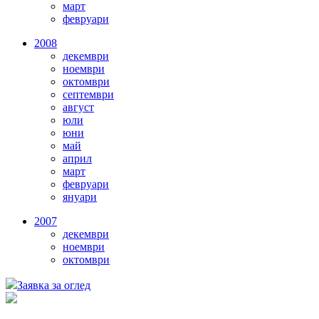
март
февруари
2008
декември
ноември
октомври
септември
август
юли
юни
май
април
март
февруари
януари
2007
декември
ноември
октомври
Заявка за оглед