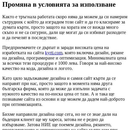
Промяна в условията за използване
Както е тръгнала работата скоро няма да можем да си намерим
сътрудник с който да изградим този сайт и да го класираме за
думата кърти, просто защото на хората им се вижда много
скъпо и не са сигурни, дали ще могат да си избиват разходите
и да печелят в последствие.
Предприемачите се дърпат и заради високата цена на
изработката на сайта
kyrti.com
, която включва дизайн, рязане
на дизайна, програмиране и оптимизация. Минималната цена
за всички тези процедури е 1000 лева. Говоря за най-високо
качество на кода, дизайна и логото.
Като цяло задължаваме дизайна и самия сайт кърти да се
направят при нас, просто защото в момента няма друга
българска фирма, която да може да изпълни задачата с
нужното качество на по-ниска цена от тази. А и така ще
познаваме сайта из основи и ще можем да дадем най-доброто
при оптимизацията.
Бихме направили дизайна още сега, но не се знае дали на
бъдещия клиент ще му хареса, затова не е редно да
избързваме. Затова НИЕ ще поемем дизайна, рязането,
програмирането и оптимизацията на сайта кърти.ком при