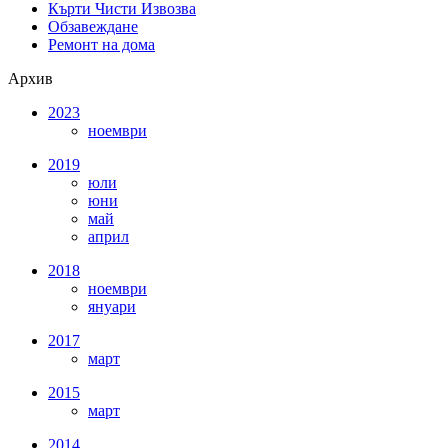
Кърти Чисти Извозва
Обзавеждане
Ремонт на дома
Архив
2023
ноември
2019
юли
юни
май
април
2018
ноември
януари
2017
март
2015
март
2014