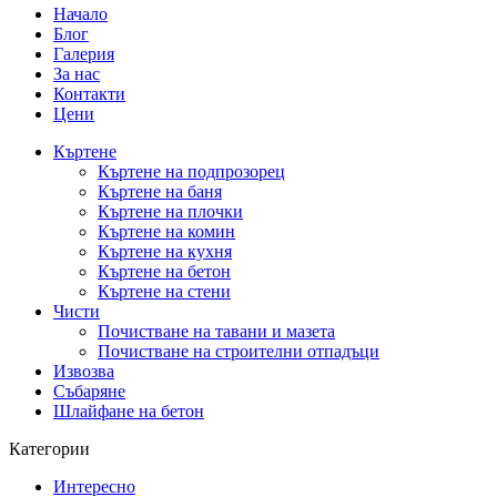
Начало
Блог
Галерия
За нас
Контакти
Цени
Къртене
Къртене на подпрозорец
Къртене на баня
Къртене на плочки
Къртене на комин
Къртене на кухня
Къртене на бетон
Къртене на стени
Чисти
Почистване на тавани и мазета
Почистване на строителни отпадъци
Извозва
Събаряне
Шлайфане на бетон
Категории
Интересно