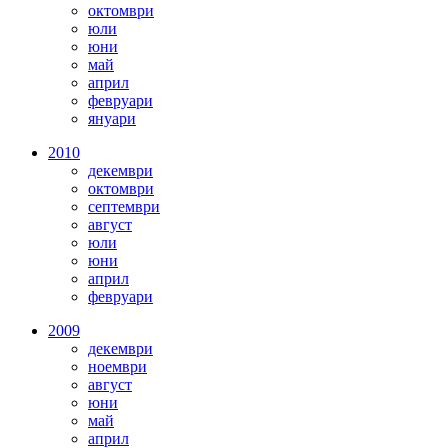
октомври
юли
юни
май
април
февруари
януари
2010
декември
октомври
септември
август
юли
юни
април
февруари
2009
декември
ноември
август
юни
май
април