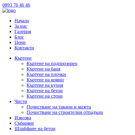
0893 76 46 46
Начало
За нас
Галерия
Блог
Цени
Контакти
Къртене
Къртене на подпрозорец
Къртене на баня
Къртене на плочки
Къртене на комин
Къртене на кухня
Къртене на бетон
Къртене на стени
Чисти
Почистване на тавани и мазета
Почистване на строителни отпадъци
Извозва
Събаряне
Шлайфане на бетон