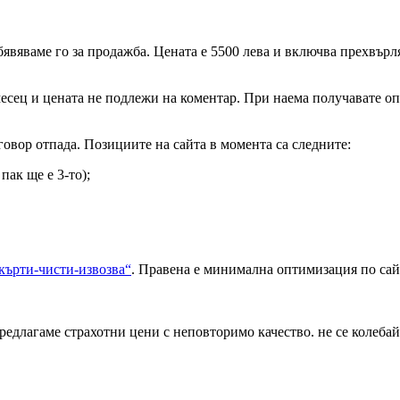
обявяваме го за продажба. Цената е 5500 лева и включва прехвър
а месец и цената не подлежи на коментар. При наема получавате 
говор отпада. Позициите на сайта в момента са следните:
пак ще е 3-то);
кърти-чисти-извозва“
. Правена е минимална оптимизация по сай
едлагаме страхотни цени с неповторимо качество. не се колебайте