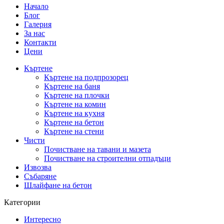
Начало
Блог
Галерия
За нас
Контакти
Цени
Къртене
Къртене на подпрозорец
Къртене на баня
Къртене на плочки
Къртене на комин
Къртене на кухня
Къртене на бетон
Къртене на стени
Чисти
Почистване на тавани и мазета
Почистване на строителни отпадъци
Извозва
Събаряне
Шлайфане на бетон
Категории
Интересно