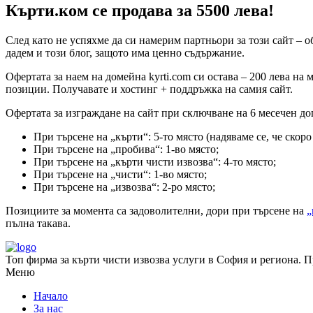
Кърти.ком се продава за 5500 лева!
След като не успяхме да си намерим партньори за този сайт – 
дадем и този блог, защото има ценно съдържание.
Офертата за наем на домейна kyrti.com си остава – 200 лева н
позиции. Получавате и хостинг + поддръжка на самия сайт.
Офертата за изграждане на сайт при сключване на 6 месечен до
При търсене на „кърти“: 5-то място (надяваме се, че скоро 
При търсене на „пробива“: 1-во място;
При търсене на „кърти чисти извозва“: 4-то място;
При търсене на „чисти“: 1-во място;
При търсене на „извозва“: 2-ро място;
Позициите за момента са задоволителни, дори при търсене на
„
пълна такава.
Топ фирма за кърти чисти извозва услуги в София и региона. Пр
Меню
Начало
За нас