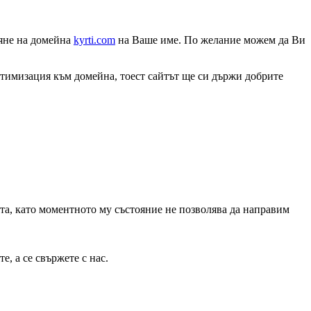
ляне на домейна
kyrti.com
на Ваше име. По желание можем да Ви
оптимизация към домейна, тоест сайтът ще си държи добрите
та, като моментното му състояние не позволява да направим
, а се свържете с нас.