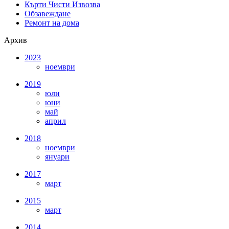
Кърти Чисти Извозва
Обзавеждане
Ремонт на дома
Архив
2023
ноември
2019
юли
юни
май
април
2018
ноември
януари
2017
март
2015
март
2014