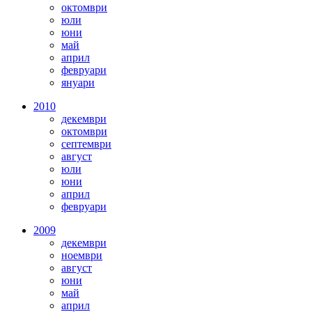
октомври
юли
юни
май
април
февруари
януари
2010
декември
октомври
септември
август
юли
юни
април
февруари
2009
декември
ноември
август
юни
май
април