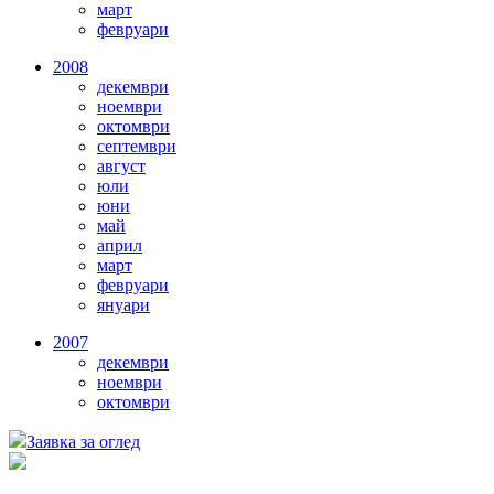
март
февруари
2008
декември
ноември
октомври
септември
август
юли
юни
май
април
март
февруари
януари
2007
декември
ноември
октомври
Заявка за оглед