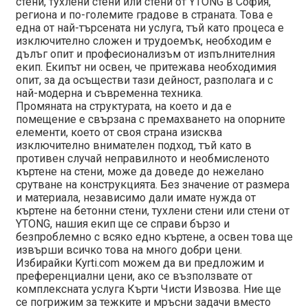
стени, тухлени стени или стени от YTONG в София,
региона и по-големите градове в страната. Това е
една от най-търсената ни услуга, тъй като процеса е
изключително сложен и трудоемък, необходим е
дълъг опит и професионализъм от изпълнителния
екип. Екипът ни освен, че притежава необходимия
опит, за да осъществи тази дейност, разполага и с
най-модерна и съвременна техника.
Промяната на структурата, на което и да е
помещение е свързана с премахването на опорните
елементи, което от своя страна изисква
изключително внимателен подход, тъй като в
противен случай неправилното и необмисленото
къртене на стени, може да доведе до нежелано
срутване на конструкцията. Без значение от размера
и материала, независимо дали имате нужда от
къртене на бетонни стени, тухлени стени или стени от
YTONG, нашия екип ще се справи бързо и
безпроблемно с всяко едно къртене, а освен това ще
извърши всичко това на много добри цени.
Избирайки Kyrti.com можем да ви предложим и
преференциални цени, ако се възползвате от
комплексната услуга Кърти Чисти Извозва. Ние ще
се погрижим за тежките и мръсни задачи вместо