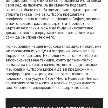
тенденциите и нуждите ни се промениха и отстъпиха
своя ред на паркета. За да смените подовата
настилка обаче е необходимо първо да отстраните
старата такава. Ние от Kyrti.com предлагаме
професионално къртене на плочки в София, региона
и по-големите градове в страната. Процеса по
къртене на плочки, може да бъде изключително
досаден, тежък и продължителен, ако решите да
сами да се справите с него.
Но избирайки нашия висококвалифициран екип, ние
ви гарантираме, че ще ги отстраним максимално
бързо и качествено. Разполагаме с голям набор от
висококачествена техника, която допълнително
спомага за високото качество, което поддържаме.
Избирайки Kyrti.com можем да ви предложим и
преференциални цени, ако се възползвате от
комплексната услуга Кърти Чисти Извозва. Ние ще
се погрижим за тежките и мръсни задачи вместо
вас. За повече информация се свържете с нас.