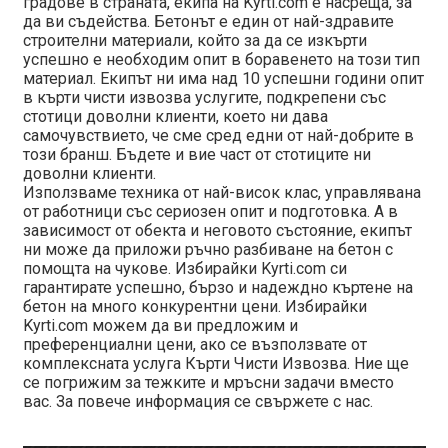
градове в страната, екипа на Kyrti.com е насреща, за
да ви съдейства. Бетонът е един от най-здравите
строителни материали, който за да се изкърти
успешно е необходим опит в боравенето на този тип
материал. Екипът ни има над 10 успешни години опит
в кърти чисти извозва услугите, подкрепени със
стотици доволни клиенти, което ни дава
самочувствието, че сме сред едни от най-добрите в
този бранш. Бъдете и вие част от стотиците ни
доволни клиенти.
Използваме техника от най-висок клас, управлявана
от работници със сериозен опит и подготовка. А в
зависимост от обекта и неговото състояние, екипът
ни може да приложи ръчно разбиване на бетон с
помощта на чукове. Избирайки Kyrti.com си
гарантирате успешно, бързо и надеждно къртене на
бетон на много конкурентни цени. Избирайки
Kyrti.com можем да ви предложим и
преференциални цени, ако се възползвате от
комплексната услуга Кърти Чисти Извозва. Ние ще
се погрижим за тежките и мръсни задачи вместо
вас. За повече информация се свържете с нас.