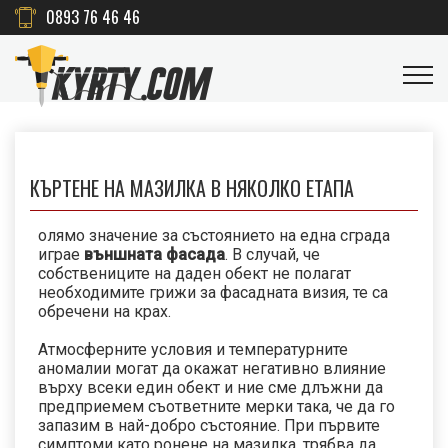
0893 76 46 46
КЪРТЕНЕ НА МАЗИЛКА В НЯКОЛКО ЕТАПА
олямо значение за състоянието на една сграда
играе
външната фасада
. В случай, че
собствениците на даден обект не полагат
необходимите грижи за фасадната визия, те са
обречени на крах.
Атмосферните условия и температурните
аномалии могат да окажат негативно влияние
върху всеки един обект и ние сме длъжни да
предприемем съответните мерки така, че да го
запазим в най-добро състояние. При първите
симптоми като ронене на мазилка, трябва да