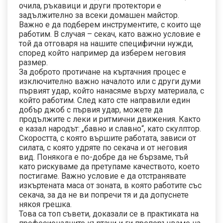
очила, ръкавици и други протектори е
задължително за всеки домашен майстор.
Важно е да подберем инструментите, с които ще
работим. В случая – секач, като важно условие е
той да отговаря на нашите специфични нужди,
според който например да изберем неговия
размер.
За доброто протичане на къртачния процес е
изключително важно началото или с други думи
първият удар, който нанасяме върху материала, с
който работим. След като сте направили един
добър джоб с първия удар, можете да
продължите с леки и ритмични движения. Както
е казал народът: „бавно и славно“, като скулптор.
Скоростта, с която вършите работата, зависи от
силата, с която удряте по секача и от неговия
вид. Понякога е по-добре да не бързаме, тъй
като рискуваме да претупаме качеството, което
постигаме. Важно условие е да отстранявате
изкъртената маса от зоната, в която работите със
секача, за да не ви попречи тя и да допуснете
някоя грешка.
Това са топ съвети, доказали се в практиката на