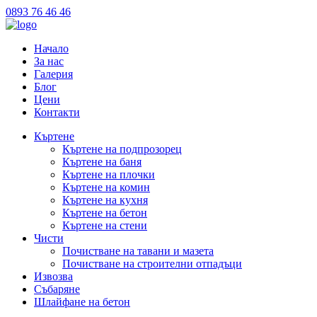
0893 76 46 46
Начало
За нас
Галерия
Блог
Цени
Контакти
Къртене
Къртене на подпрозорец
Къртене на баня
Къртене на плочки
Къртене на комин
Къртене на кухня
Къртене на бетон
Къртене на стени
Чисти
Почистване на тавани и мазета
Почистване на строителни отпадъци
Извозва
Събаряне
Шлайфане на бетон