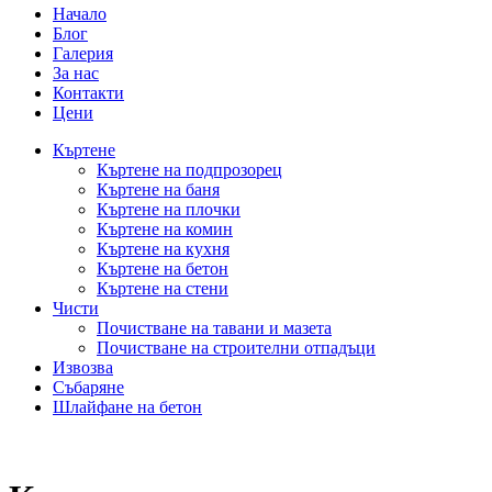
Начало
Блог
Галерия
За нас
Контакти
Цени
Къртене
Къртене на подпрозорец
Къртене на баня
Къртене на плочки
Къртене на комин
Къртене на кухня
Къртене на бетон
Къртене на стени
Чисти
Почистване на тавани и мазета
Почистване на строителни отпадъци
Извозва
Събаряне
Шлайфане на бетон