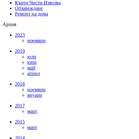
Кърти Чисти Извозва
Обзавеждане
Ремонт на дома
Архив
2023
ноември
2019
юли
юни
май
април
2018
ноември
януари
2017
март
2015
март
2014