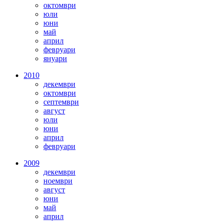
октомври
юли
юни
май
април
февруари
януари
2010
декември
октомври
септември
август
юли
юни
април
февруари
2009
декември
ноември
август
юни
май
април