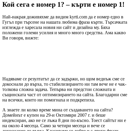
Кой сега е номер 1? – кърти е номер 1!
Най-накрая доживяхме да видим kyrti.com да е номер едно в
Гугъл при търсене на нашата любима фраза кърти. Търсачката
изглежда е харесала новия ни сайт и дизайна му. Бяха
положени големи усилия и много много средства. Ама какво
Ви говоря, вижте:
Надяваме се резултатът да се задържи, но щом веднъж сме се
докоснали до върха, то стабилизирането ни там вече не е чак-
толкова сложна задача. Тепърва ни предстои сложната и
същинската част от оптимизирането на сайта. Благодарни сме
на всички, които ни помогнаха и подкрепиха.
А знаете ли колко време мина от създаването на сайта?
Домейнът е купен на 29-и Октомври 2007 г. и беше
индексиран, ако не се лъжа 8 дни по-късно. Тоест сайтът ни е
на около 4 месеца. Само за четири месеца и вече се
докоснахме до върха. Класираме се добре и с други фрази.