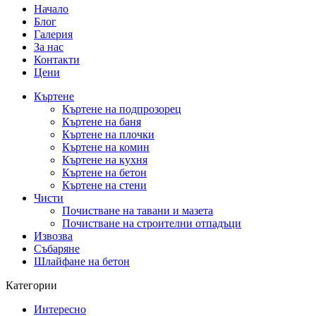
Начало
Блог
Галерия
За нас
Контакти
Цени
Къртене
Къртене на подпрозорец
Къртене на баня
Къртене на плочки
Къртене на комин
Къртене на кухня
Къртене на бетон
Къртене на стени
Чисти
Почистване на тавани и мазета
Почистване на строителни отпадъци
Извозва
Събаряне
Шлайфане на бетон
Категории
Интересно