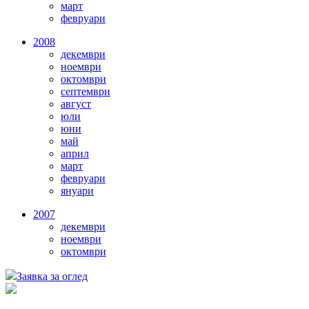
март
февруари
2008
декември
ноември
октомври
септември
август
юли
юни
май
април
март
февруари
януари
2007
декември
ноември
октомври
Заявка за оглед