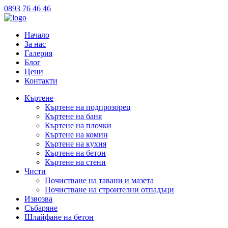
0893 76 46 46
Начало
За нас
Галерия
Блог
Цени
Контакти
Къртене
Къртене на подпрозорец
Къртене на баня
Къртене на плочки
Къртене на комин
Къртене на кухня
Къртене на бетон
Къртене на стени
Чисти
Почистване на тавани и мазета
Почистване на строителни отпадъци
Извозва
Събаряне
Шлайфане на бетон