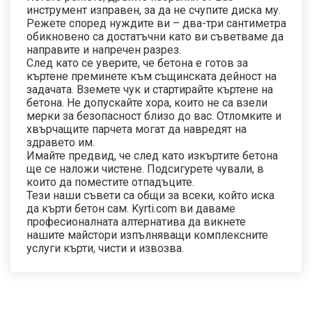
инструмент изправен, за да не счупите диска му.
Режете според нуждите ви – два-три сантиметра
обикновено са достатъчни като ви съветваме да
направите и напречен разрез.
След като се уверите, че бетона е готов за
къртене преминете към същинската дейност на
задачата. Вземете чук и стартирайте къртене на
бетона. Не допускайте хора, които не са взели
мерки за безопасност близо до вас. Отломките и
хвърчащите парчета могат да навредят на
здравето им.
Имайте предвид, че след като изкъртите бетона
ще се наложи чистене. Подсигурете чували, в
които да поместите отпадъците.
Тези наши съвети са общи за всеки, който иска
да кърти бетон сам. Kyrti.com ви даваме
професионалната алтернатива да викнете
нашите майстори изпълняващи комплексните
услуги кърти, чисти и извозва.