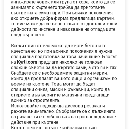
ангажирате човек или група от хора, които да се
занимаят с къртенето трябва да приготвите
съответната сума пари. При всички положения,
ако откриете добра фирма предлагаща къртачи,
то вие може да се възползвате от допълнителни
дейности по чистене и извозване на отпадъците
след къртенето.
Всеки един от вас може да кърти бетон и то
качествено, но при всички положения е нужна
специална подготовка за това начинание. Блогът
на
Kyrti.com
предлага няколко не толкова
сложни съвети, за да къртите сами, а ето ги и тях:
Снабдете се с необходимите защитни мерки,
които да предпазят вашето лице и организъм по
време на къртене. Това могат да бъдат
специални очила, маски и ръкавици, които да
откриете във веригите магазини предлагащи
всичко за строителите.
Използвайте подходяща дискова резачка и
режете внимателно. Съобразете се с дължината
на рязане, тя е особено важна при последвалите
действия при къртене.
Когато режете, дръжте избрания от вас