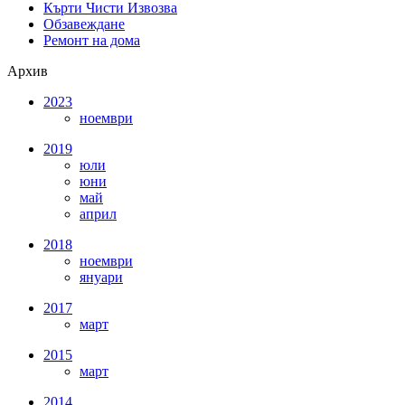
Кърти Чисти Извозва
Обзавеждане
Ремонт на дома
Архив
2023
ноември
2019
юли
юни
май
април
2018
ноември
януари
2017
март
2015
март
2014