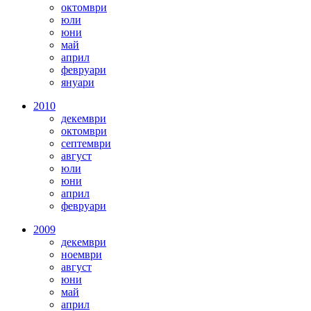
октомври
юли
юни
май
април
февруари
януари
2010
декември
октомври
септември
август
юли
юни
април
февруари
2009
декември
ноември
август
юни
май
април