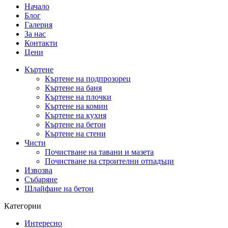
Начало
Блог
Галерия
За нас
Контакти
Цени
Къртене
Къртене на подпрозорец
Къртене на баня
Къртене на плочки
Къртене на комин
Къртене на кухня
Къртене на бетон
Къртене на стени
Чисти
Почистване на тавани и мазета
Почистване на строителни отпадъци
Извозва
Събаряне
Шлайфане на бетон
Категории
Интересно