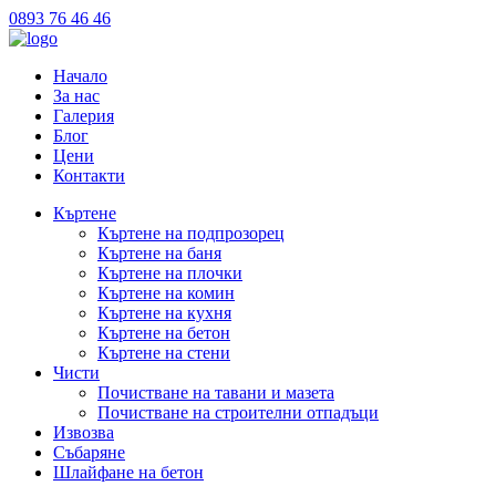
0893 76 46 46
Начало
За нас
Галерия
Блог
Цени
Контакти
Къртене
Къртене на подпрозорец
Къртене на баня
Къртене на плочки
Къртене на комин
Къртене на кухня
Къртене на бетон
Къртене на стени
Чисти
Почистване на тавани и мазета
Почистване на строителни отпадъци
Извозва
Събаряне
Шлайфане на бетон