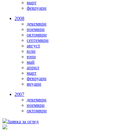
март
февруари
2008
декември
ноември
октомври
септември
август
юли
юни
май
април
март
февруари
януари
2007
декември
ноември
октомври
Заявка за оглед