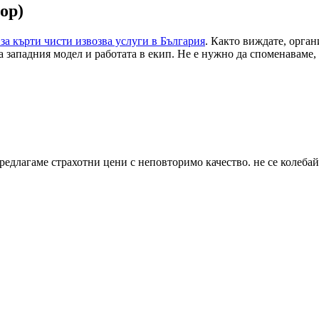
ор)
за кърти чисти извозва услуги в България
. Както виждате, орган
на западния модел и работата в екип. Не е нужно да споменаваме
едлагаме страхотни цени с неповторимо качество. не се колебайте