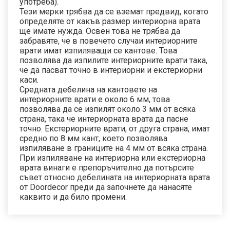
употреба).
Тези мерки трябва да се вземат предвид, когато
определяте от какъв размер интериорна врата
ще имате нужда. Освен това не трябва да
забравяте, че в повечето случаи интериорните
врати имат изпиляващи се кантове. Това
позволява да изпилите интериорните врати така,
че да пасват точно в интериорни и екстериорни
каси.
Средната дебелина на кантовете на
интериорните врати е около 6 мм, това
позволява да се изпилят около 3 мм от всяка
страна, така че интериорната врата да пасне
точно. Екстериорните врати, от друга страна, имат
средно по 8 мм кант, което позволява
изпиляване в границите на 4 мм от всяка страна.
При изпиляване на интериорна или екстериорна
врата винаги е препоръчително да потърсите
съвет относно дебелината на интериорната врата
от Doordecor преди да започнете да нанасяте
каквито и да било промени.