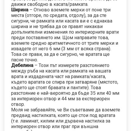
движи свободно в касата/рамката.
Ширина
– Отново вземете мерки от поне три
места (отгоре, по средата, отдолу), за да сте
сигурни, че рамката или касата ви е с еднаква
ширина и не трябва да се правят никакви
допълнителни изменения по интериорните врати
преди поставянето им. Щом направите това,
вземете средно аритметичното от трите мерки и
извадете от него 6 мм (3 мм от всяка страна).
Това се прави, за да е сигурно, че вратата ще
пасне точно.
Дебелина
– Този път измерете разстоянието
между ръба на касата или рамката на вашата
врата и издадената част на рамката/касата,
където вратата се спира при затваряне (мястото,
където ще стоят бравата и пантите). Това
разстояние е най-вероятно да бъде 35 или 40 мм
за интериорен отвор и 44 мм за екстериорен
отвор.
Моля не забравяйте, че Ви съветваме да вземете
предвид настилката, която ще стои под вратата
(т.е. ламинат, килим или дървена настилка за
интериорен отвор или праг при външна