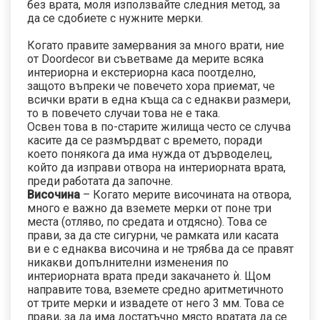
без врата, моля използвайте следния метод, за
да се сдобиете с нужните мерки.
Когато правите замервания за много врати, ние
от Doordecor ви съветваме да мерите всяка
интериорна и екстериорна каса поотделно,
защото въпреки че повечето хора приемат, че
всички врати в една къща са с еднакви размери,
то в повечето случаи това не е така.
Освен това в по-старите жилища често се случва
касите да се размърдват с времето, поради
което понякога да има нужда от дърводелец,
който да изправи отвора на интериорната врата,
преди работата да започне.
Височина
– Когато мерите височината на отвора,
много е важно да вземете мерки от поне три
места (отляво, по средата и отдясно). Това се
прави, за да сте сигурни, че рамката или касата
ви е с еднаква височина и не трябва да се правят
никакви допълнителни изменения по
интериорната врата преди закачането ѝ. Щом
направите това, вземете средно аритметичното
от трите мерки и извадете от него 3 мм. Това се
прави, за да има достатъчно място вратата да се