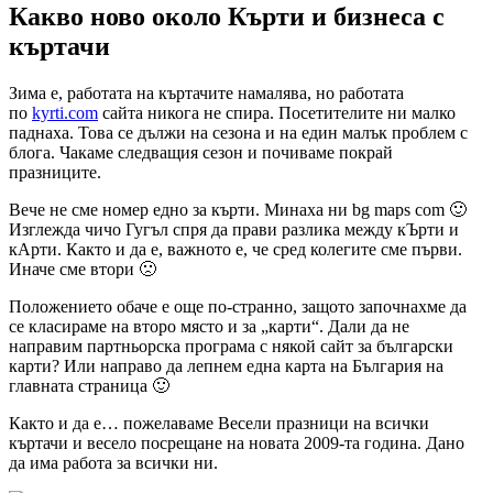
Какво ново около Кърти и бизнеса с
къртачи
Зима е, работата на къртачите намалява, но работата
по
kyrti.com
сайта никога не спира. Посетителите ни малко
паднаха. Това се дължи на сезона и на един малък проблем с
блога. Чакаме следващия сезон и почиваме покрай
празниците.
Вече не сме номер едно за кърти. Минаха ни bg maps com 🙂
Изглежда чичо Гугъл спря да прави разлика между кЪрти и
кАрти. Както и да е, важното е, че сред колегите сме първи.
Иначе сме втори 🙁
Положението обаче е още по-странно, защото започнахме да
се класираме на второ място и за „карти“. Дали да не
направим партньорска програма с някой сайт за български
карти? Или направо да лепнем една карта на България на
главната страница 🙂
Както и да е… пожелаваме Весели празници на всички
къртачи и весело посрещане на новата 2009-та година. Дано
да има работа за всички ни.