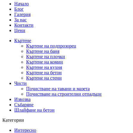
Начало
Блог
Галерия
За нас
Контакти
Цени
Къртене
Къртене на подпрозорец
Къртене на баня
Къртене на плочки
Къртене на комин
Къртене на кухня
Къртене на бетон
Къртене на стени
Чисти
Почистване на тавани и мазета
Почистване на строителни отпадъци
Извозва
Събаряне
Шлайфане на бетон
Категории
Интересно