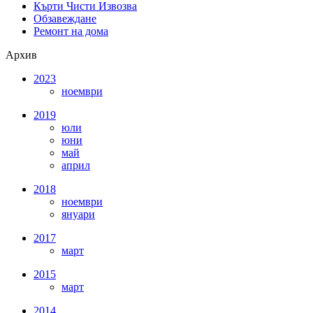
Кърти Чисти Извозва
Обзавеждане
Ремонт на дома
Архив
2023
ноември
2019
юли
юни
май
април
2018
ноември
януари
2017
март
2015
март
2014