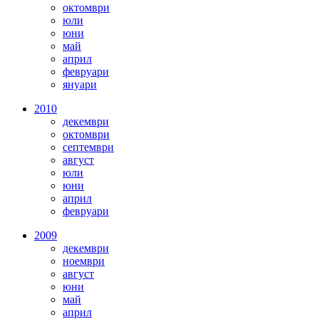
октомври
юли
юни
май
април
февруари
януари
2010
декември
октомври
септември
август
юли
юни
април
февруари
2009
декември
ноември
август
юни
май
април