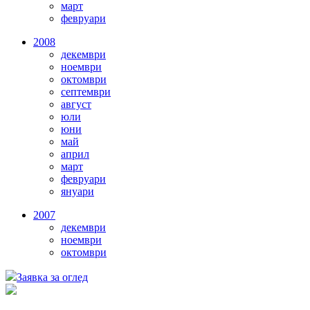
март
февруари
2008
декември
ноември
октомври
септември
август
юли
юни
май
април
март
февруари
януари
2007
декември
ноември
октомври
Заявка за оглед