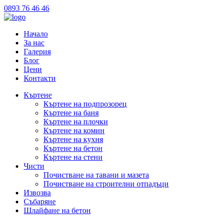
0893 76 46 46
Начало
За нас
Галерия
Блог
Цени
Контакти
Къртене
Къртене на подпрозорец
Къртене на баня
Къртене на плочки
Къртене на комин
Къртене на кухня
Къртене на бетон
Къртене на стени
Чисти
Почистване на тавани и мазета
Почистване на строителни отпадъци
Извозва
Събаряне
Шлайфане на бетон