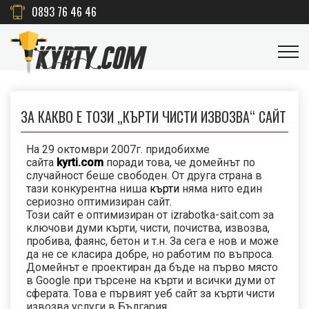
0893 76 46 46
ЗА КАКВО Е ТОЗИ „КЪРТИ ЧИСТИ ИЗВОЗВА“ САЙТ
На 29 октомври 2007г. придобихме
сайта
kyrti.com
поради това, че домейнът по
случайност беше свободен. От друга страна в
тази конкурентна ниша
кърти
няма нито един
сериозно оптимизиран сайт.
Този сайт е оптимизиран от izrabotka-sait.com за
ключови думи кърти, чисти, почиства, извозва,
пробива, фаянс, бетон и т.н. За сега е нов и може
да не се класира добре, но работим по въпроса.
Домейнът е проектиран да бъде на първо място
в Google при търсене на кърти и всички думи от
сферата. Това е първият уеб сайт за кърти чисти
извозва услуги в България.