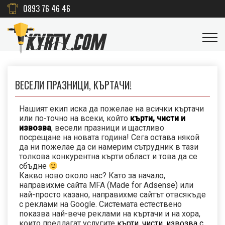
0893 76 46 46
ВЕСЕЛИ ПРАЗНИЦИ, КЪРТАЧИ!
Нашият екип иска да пожелае на всички къртачи
или по-точно на всеки, който
кърти, чисти и
извозва
, весели празници и щастливо
посрещане на новата година! Сега остава някой
да ни пожелае да си намерим сътрудник в тази
толкова конкурентна кърти област и това да се
сбъдне
Какво ново около нас? Като за начало,
направихме сайта MFA (Made for Adsense) или
най-просто казано, направихме сайтът отвсякъде
с реклами на Google. Системата естествено
показва най-вече реклами на къртачи и на хора,
които предлагат услугите
кърти, чисти, извозва с