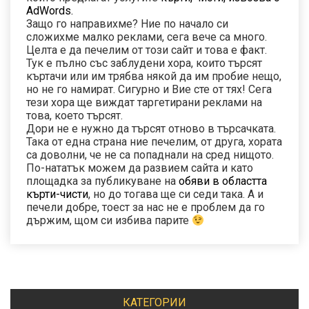
AdWords.
Защо го направихме? Ние по начало си
сложихме малко реклами, сега вече са много.
Целта е да печелим от този сайт и това е факт.
Тук е пълно със заблудени хора, които търсят
къртачи или им трябва някой да им пробие нещо,
но не го намират. Сигурно и Вие сте от тях! Сега
тези хора ще виждат таргетирани реклами на
това, което търсят.
Дори не е нужно да търсят отново в търсачката.
Така от една страна ние печелим, от друга, хората
са доволни, че не са попаднали на сред нищото.
По-нататък можем да развием сайта и като
площадка за публикуване на
обяви в областта
кърти-чисти
, но до тогава ще си седи така. А и
печели добре, тоест за нас не е проблем да го
държим, щом си избива парите
КАТЕГОРИИ